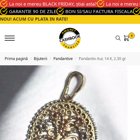
La noi e mereu BLACK FRIDAY, știai asta?
La noi e mereu 
GARANTIE 90 DE ZILE
BON SI/SAU FACTURA FISCALA
NOU! ACUM CU PLATA IN RATE!
0
Prima pagină
Bijuterii
Pandantive
Pandantiv Aur, 14 K, 2.30 gr
/
/
/