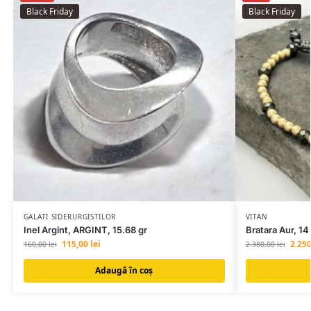
Black Friday
Black Friday
GALATI SIDERURGISTILOR
VITAN
Inel Argint, ARGINT, 15.68 gr
Bratara Aur, 14
115,00
lei
2.25
160,00
lei
2.380,00
lei
Adaugă în coș