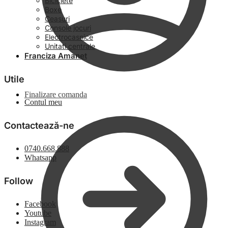
Biciclete
Boxe
Ceasuri
Console jocuri
Electrocasnice
Unitati centrale
Franciza Amanet
Utile
Finalizare comanda
Contul meu
Contactează-ne
0740.668.888
Whatsapp
Follow
Facebook
Youtube
Instagram