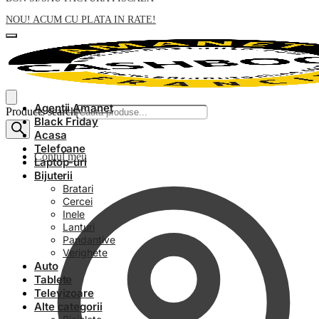
NOU! ACUM CU PLATA IN RATE!
Agentii Amanet
Products search
Black Friday
Acasa
Telefoane
Contul meu
Laptop-uri
Bijuterii
Bratari
Cercei
Inele
Lanturi
Pandantive
Verighete
Auto
Tablete
Televizoare
Alte categorii