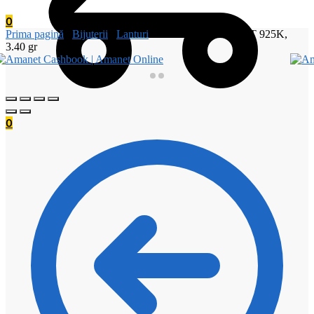
0
Prima pagină
/
Bijuterii
/
Lanturi
/
Lant Argint, ARGINT 925K,
3.40 gr
0