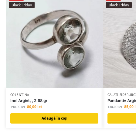
Black Friday
Black Friday
COLENTINA
GALATI SIDERURG
Inel Argint, , 2.68 gr
Pandantiv Argi
80,00
lei
85,00
l
190,00
lei
130,00
lei
Adaugă în coș