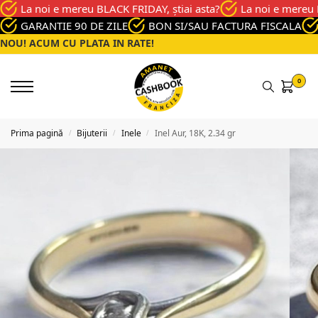
La noi e mereu BLACK FRIDAY, știai asta?
La noi e mereu 
GARANTIE 90 DE ZILE
BON SI/SAU FACTURA FISCALA
NOU! ACUM CU PLATA IN RATE!
0
Prima pagină
Bijuterii
Inele
Inel Aur, 18K, 2.34 gr
/
/
/