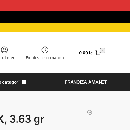
0
0,00
lei
tul meu
Finalizare comanda
e categorii
FRANCIZA AMANET
K, 3.63 gr