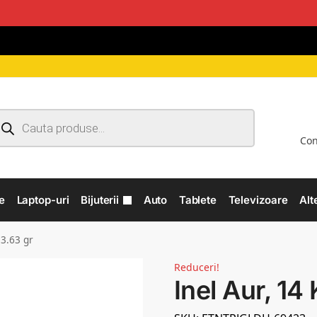
Con
e
Laptop-uri
Bijuterii
Auto
Tablete
Televizoare
Alt
 3.63 gr
Reduceri!
Inel Aur, 14 