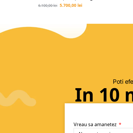
5.700,00
lei
6.100,00
lei
Poti efe
In 10 
Vreau sa amanetez