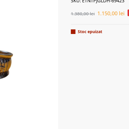
SKU: ETNTPJGLDH-69423
1.150,00
lei
1.380,00
lei
Stoc epuizat