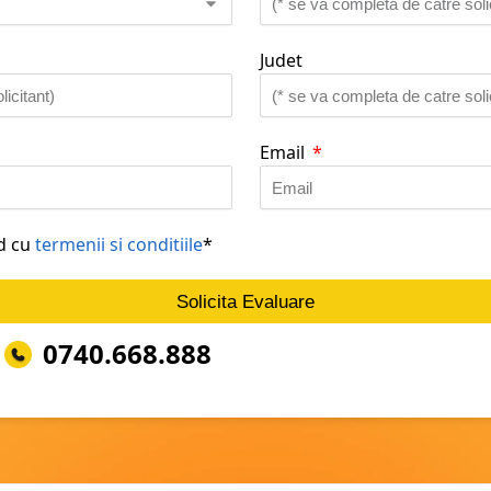
Judet
Email
rd cu
termenii si conditiile
*
Solicita Evaluare
0740.668.888