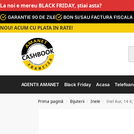
La noi e mereu BLACK FRIDAY, știai asta?
GARANTIE 90 DE ZILE
BON SI/SAU FACTURA FISCALA
NOU! ACUM CU PLATA IN RATE!
AGENTII AMANET
Black Friday
Acasa
Telefoan
Prima pagină
Bijuterii
Inele
Inel Aur, 14 K,
/
/
/