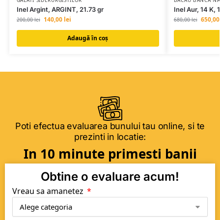
Inel Argint, ARGINT, 21.73 gr
Inel Aur, 14 K, 
140,00
lei
650,0
200,00
lei
680,00
lei
Adaugă în coș
Poti efectua evaluarea bunului tau online, si te
prezinti in locatie:
In 10 minute primesti banii
Obtine o evaluare acum!
Vreau sa amanetez