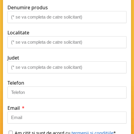
Denumire produs
Localitate
Judet
Telefon
Email
Am citit si sunt de acord cu
termenii si conditiile
*