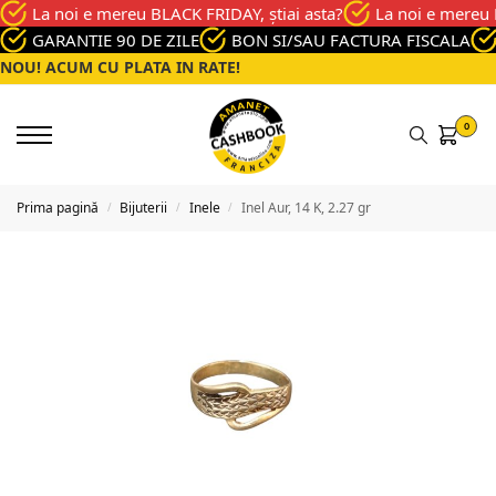
La noi e mereu BLACK FRIDAY, știai asta?
La noi e mereu 
GARANTIE 90 DE ZILE
BON SI/SAU FACTURA FISCALA
NOU! ACUM CU PLATA IN RATE!
0
Prima pagină
Bijuterii
Inele
Inel Aur, 14 K, 2.27 gr
/
/
/