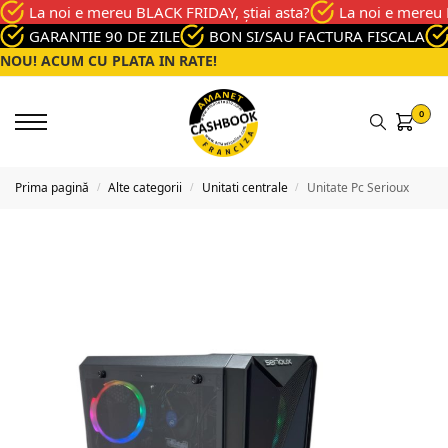
La noi e mereu BLACK FRIDAY, știai asta?
La noi e mereu 
GARANTIE 90 DE ZILE
BON SI/SAU FACTURA FISCALA
NOU! ACUM CU PLATA IN RATE!
0
Prima pagină
Alte categorii
Unitati centrale
Unitate Pc Serioux
/
/
/