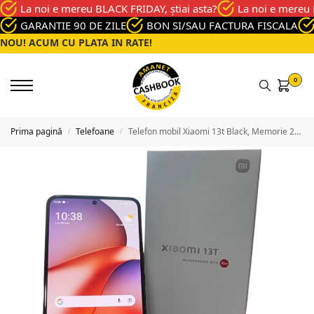
La noi e mereu BLACK FRIDAY, știai asta?
La noi e mereu 
GARANTIE 90 DE ZILE
BON SI/SAU FACTURA FISCALA
NOU! ACUM CU PLATA IN RATE!
0
Prima pagină
Telefoane
Telefon mobil Xiaomi 13t Black, Memorie 256 Gb, Stare Buna
/
/