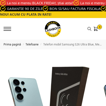
La noi e mereu BLACK FRIDAY, știai asta?
La noi e mereu 
GARANTIE 90 DE ZILE
BON SI/SAU FACTURA FISCALA
NOU! ACUM CU PLATA IN RATE!
0
Prima pagină
Telefoane
Telefon mobil Samsung S26 Ultra Blue, Memorie 256 Gb, Stare Ca nou
/
/