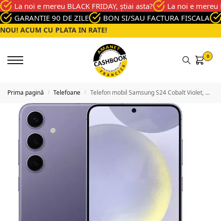
La noi e mereu BLACK FRIDAY, știai asta?
La noi e mereu 
GARANTIE 90 DE ZILE
BON SI/SAU FACTURA FISCALA
NOU! ACUM CU PLATA IN RATE!
0
Prima pagină
Telefoane
Telefon mobil Samsung S24 Cobalt Violet, Memorie 128 Gb, Stare Foarte buna
/
/