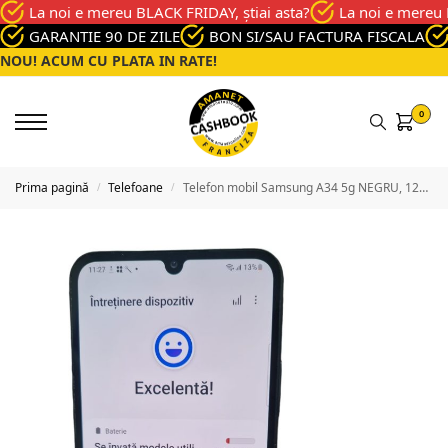
La noi e mereu BLACK FRIDAY, știai asta?
La noi e mereu 
GARANTIE 90 DE ZILE
BON SI/SAU FACTURA FISCALA
NOU! ACUM CU PLATA IN RATE!
0
Prima pagină
Telefoane
Telefon mobil Samsung A34 5g NEGRU, 128 GB, Buna
/
/