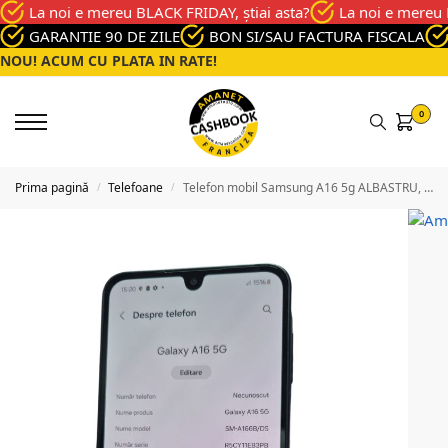
La noi e mereu BLACK FRIDAY, știai asta?
La noi e mereu 
GARANTIE 90 DE ZILE
BON SI/SAU FACTURA FISCALA
NOU! ACUM CU PLATA IN RATE!
0
Prima pagină
Telefoane
Telefon mobil Samsung A16 5g ALBASTRU, Memorie 128 GB, Stare Excelenta
/
/