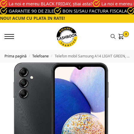
La noi e mereu BLACK FRIDAY, știai asta?
La noi e mereu 
GARANTIE 90 DE ZILE
BON SI/SAU FACTURA FISCALA
NOU! ACUM CU PLATA IN RATE!
0
Prima pagină
Telefoane
Telefon mobil Samsung A14 LIGHT GREEN, Memorie 128 GB, Stare Ca nou
/
/