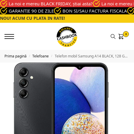
La noi e mereu BLACK FRIDAY, știai asta?
La noi e mereu 
GARANTIE 90 DE ZILE
BON SI/SAU FACTURA FISCALA
NOU! ACUM CU PLATA IN RATE!
0
Prima pagină
Telefoane
Telefon mobil Samsung A14 BLACK, 128 GB, Buna
/
/