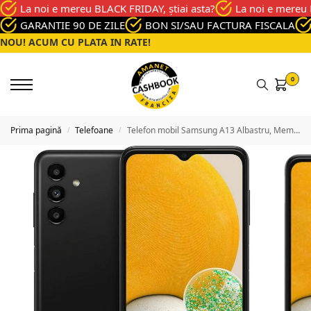
La noi e mereu BLACK FRIDAY, știai asta?
La noi e mereu 
GARANTIE 90 DE ZILE
BON SI/SAU FACTURA FISCALA
NOU! ACUM CU PLATA IN RATE!
0
Prima pagină
Telefoane
Telefon mobil Samsung A13 Albastru, Memorie 32 Gb, Stare Buna
/
/