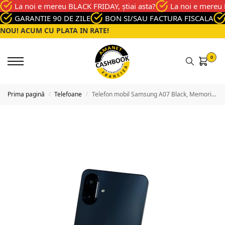
La noi e mereu BLACK FRIDAY, știai asta?
La noi e mereu 
GARANTIE 90 DE ZILE
BON SI/SAU FACTURA FISCALA
NOU! ACUM CU PLATA IN RATE!
0
Prima pagină
Telefoane
Telefon mobil Samsung A07 Black, Memorie 128 Gb, Stare Foarte buna
/
/