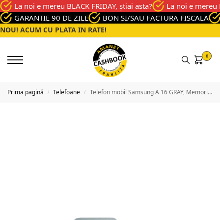
La noi e mereu BLACK FRIDAY, știai asta?
La noi e mereu 
GARANTIE 90 DE ZILE
BON SI/SAU FACTURA FISCALA
NOU! ACUM CU PLATA IN RATE!
0
Prima pagină
Telefoane
Telefon mobil Samsung A 16 GRAY, Memorie 128 GB, Stare Buna
/
/