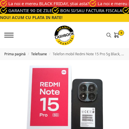
La noi e mereu BLACK FRIDAY, știai asta?
La noi e mereu 
GARANTIE 90 DE ZILE
BON SI/SAU FACTURA FISCALA
NOU! ACUM CU PLATA IN RATE!
0
Prima pagină
Telefoane
Telefon mobil Redmi Note 15 Pro 5g Black, Memorie 256 Gb, Stare Ca nou
/
/