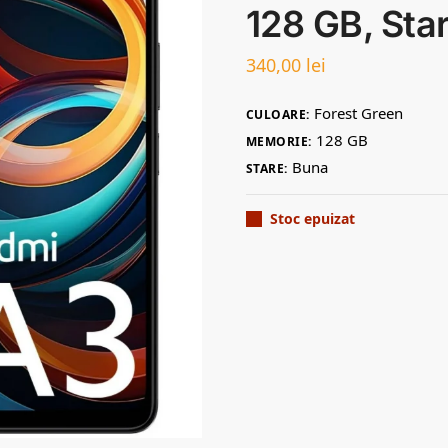
128 GB, Sta
340,00
lei
Forest Green
CULOARE:
128 GB
MEMORIE:
Buna
STARE:
Stoc epuizat