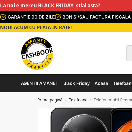
La noi e mereu BLACK FRIDAY, știai asta?
GARANTIE 90 DE ZILE
BON SI/SAU FACTURA FISCALA
NOU! ACUM CU PLATA IN RATE!
AGENTII AMANET
Black Friday
Acasa
Telefoan
Prima pagină
Telefoane
Telefon mobil Redm
/
/