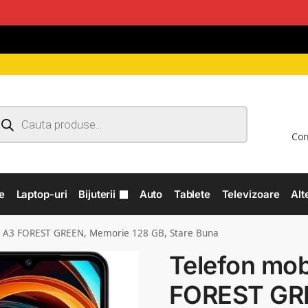
Con
e
Laptop-uri
Bijuterii
Auto
Tablete
Televizoare
Alt
i A3 FOREST GREEN, Memorie 128 GB, Stare Buna
Telefon mob
FOREST GR