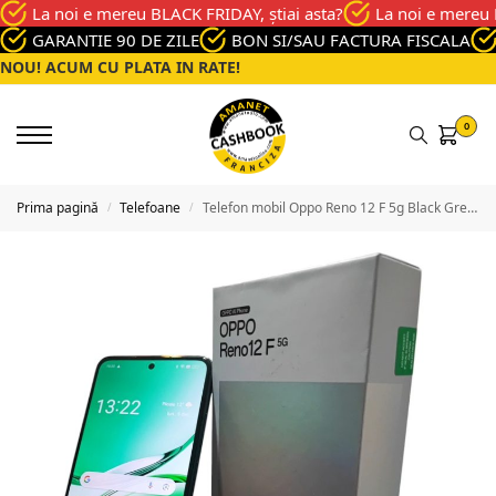
La noi e mereu BLACK FRIDAY, știai asta?
La noi e mereu 
GARANTIE 90 DE ZILE
BON SI/SAU FACTURA FISCALA
NOU! ACUM CU PLATA IN RATE!
0
Prima pagină
Telefoane
Telefon mobil Oppo Reno 12 F 5g Black Green, 256 GB, Excelenta
/
/