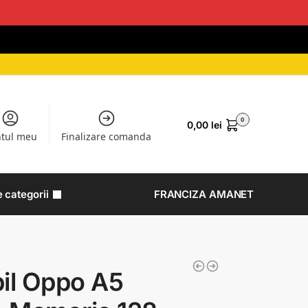
0
0,00
lei
tul meu
Finalizare comanda
e categorii
FRANCIZA AMANET
il Oppo A5