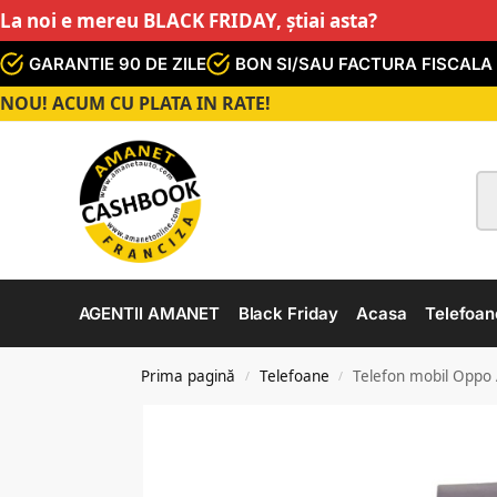
La noi e mereu BLACK FRIDAY, știai asta?
GARANTIE 90 DE ZILE
BON SI/SAU FACTURA FISCALA
NOU! ACUM CU PLATA IN RATE!
AGENTII AMANET
Black Friday
Acasa
Telefoan
Prima pagină
Telefoane
Telefon mobil Oppo
/
/