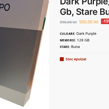
Dark Purple
Gb, Stare B
-1
500,00
lei
590,00
lei
Dark Purple
CULOARE:
128 GB
MEMORIE:
Buna
STARE:
Stoc epuizat