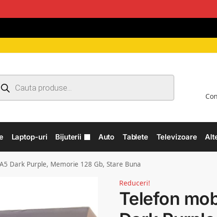
Con
e
Laptop-uri
Bijuterii
Auto
Tablete
Televizoare
Alt
 A5 Dark Purple, Memorie 128 Gb, Stare Buna
Reduceri!
Telefon mob