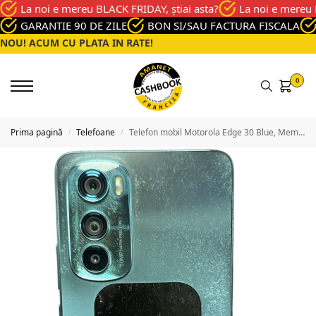
La noi e mereu BLACK FRIDAY, știai asta?
La noi e mereu 
GARANTIE 90 DE ZILE
BON SI/SAU FACTURA FISCALA
NOU! ACUM CU PLATA IN RATE!
0
Prima pagină
Telefoane
Telefon mobil Motorola Edge 30 Blue, Memorie 128 Gb, Stare Buna
/
/