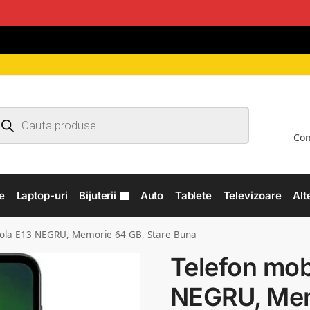
Con
e
Laptop-uri
Bijuterii
Auto
Tablete
Televizoare
Alt
rola E13 NEGRU, Memorie 64 GB, Stare Buna
Telefon mob
NEGRU, Mem