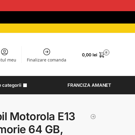
0
0,00
lei
tul meu
Finalizare comanda
e categorii
FRANCIZA AMANET
il Motorola E13
orie 64 GB,