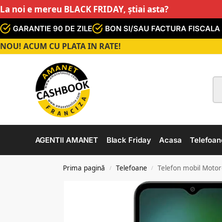
La noi e mereu BLACK FRIDAY, știai asta?
GARANTIE 90 DE ZILE
BON SI/SAU FACTURA FISCALA
NOU! ACUM CU PLATA IN RATE!
AGENTII AMANET
Black Friday
Acasa
Telefoan
Prima pagină
Telefoane
Telefon mobil Moto
/
/