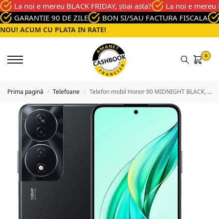
La noi e mereu BLACK FRIDAY, știai asta?
La noi e mereu 
GARANTIE 90 DE ZILE
BON SI/SAU FACTURA FISCALA
NOU! ACUM CU PLATA IN RATE!
0
Prima pagină
Telefoane
Telefon mobil Honor 90 MIDNIGHT BLACK, 512 GB, Excelenta
/
/