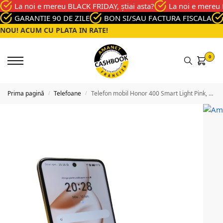
La noi e mereu BLACK FRIDAY, știai asta?
La noi e mereu 
GARANTIE 90 DE ZILE
BON SI/SAU FACTURA FISCALA
NOU! ACUM CU PLATA IN RATE!
0
Prima pagină
Telefoane
Telefon mobil Honor 400 Smart Light Pink, Memorie 128 Gb, Stare Foarte buna
/
/