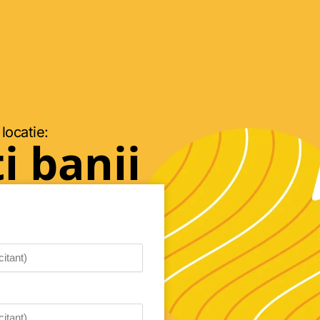
 locatie:
i banii