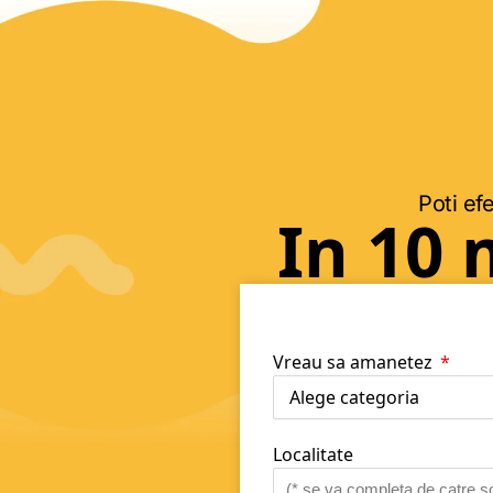
Poti efe
In 10 
Vreau sa amanetez
Localitate