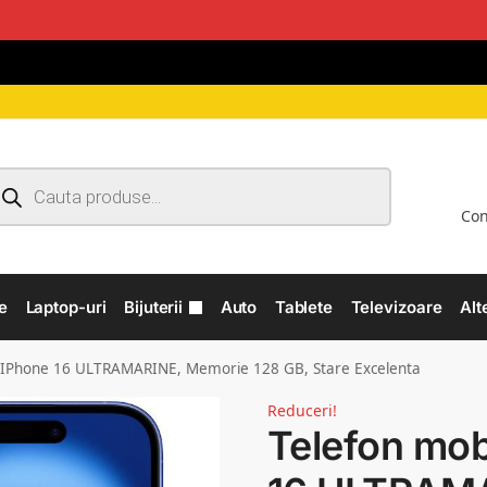
Con
e
Laptop-uri
Bijuterii
Auto
Tablete
Televizoare
Alt
e IPhone 16 ULTRAMARINE, Memorie 128 GB, Stare Excelenta
Reduceri!
Telefon mob