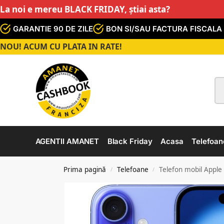
La noi e mereu BLACK FRIDAY, știai asta?
GARANTIE 90 DE ZILE
BON SI/SAU FACTURA FISCALA
NOU! ACUM CU PLATA IN RATE!
AGENTII AMANET
Black Friday
Acasa
Telefoan
Prima pagină
Telefoane
Telefon mobil Appl
/
/