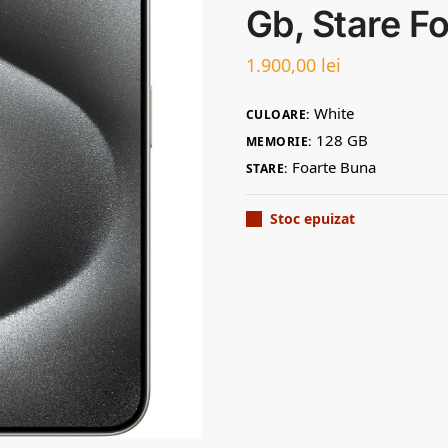
Gb, Stare F
1.900,00
lei
White
CULOARE:
128 GB
MEMORIE:
Foarte Buna
STARE:
Stoc epuizat