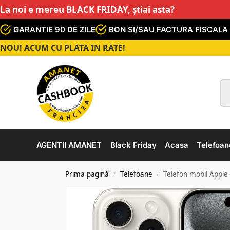
La noi e mereu BLACK FRIDAY, știai asta?
GARANTIE 90 DE ZILE
BON SI/SAU FACTURA FISCALA
NOU! ACUM CU PLATA IN RATE!
AGENTII AMANET
Black Friday
Acasa
Telefoan
Prima pagină
Telefoane
Telefon mobil Apple
/
/