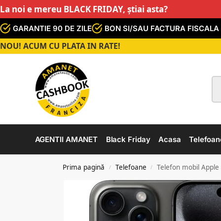
La noi e mereu BLACK FRIDAY, știai asta?
GARANTIE 90 DE ZILE
BON SI/SAU FACTURA FISCALA
NOU! ACUM CU PLATA IN RATE!
AGENTII AMANET
Black Friday
Acasa
Telefoan
Prima pagină
Telefoane
Telefon mobil Apple
/
/