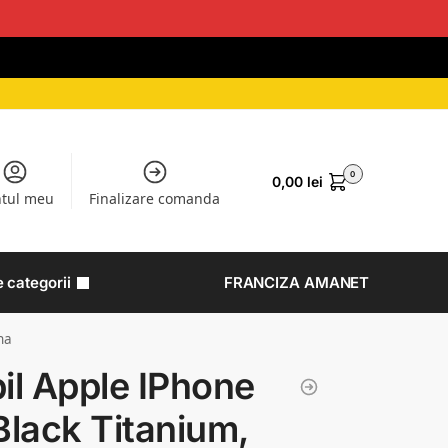
0
0,00
lei
tul meu
Finalizare comanda
e categorii
FRANCIZA AMANET
na
il Apple IPhone
Black Titanium,