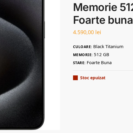
Memorie 512
Foarte bun
4.590,00
lei
Black Titanium
CULOARE:
512 GB
MEMORIE:
Foarte Buna
STARE:
Stoc epuizat