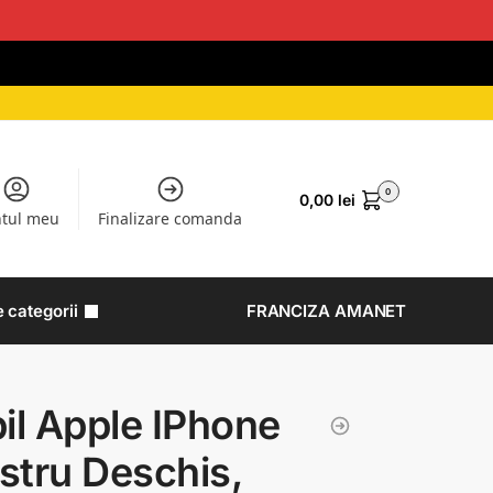
0
0,00
lei
tul meu
Finalizare comanda
e categorii
FRANCIZA AMANET
il Apple IPhone
astru Deschis,