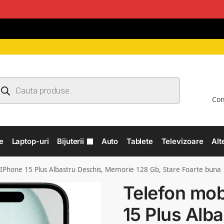
Con
e
Laptop-uri
Bijuterii
Auto
Tablete
Televizoare
Alt
 IPhone 15 Plus Albastru Deschis, Memorie 128 Gb, Stare Foarte buna
Telefon mob
15 Plus Alb