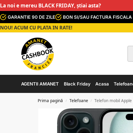
La noi e mereu BLACK FRIDAY, știai asta?
GARANTIE 90 DE ZILE
BON SI/SAU FACTURA FISCALA
NOU! ACUM CU PLATA IN RATE!
AGENTII AMANET
Black Friday
Acasa
Telefoan
Prima pagină
Telefoane
Telefon mobil Apple
/
/