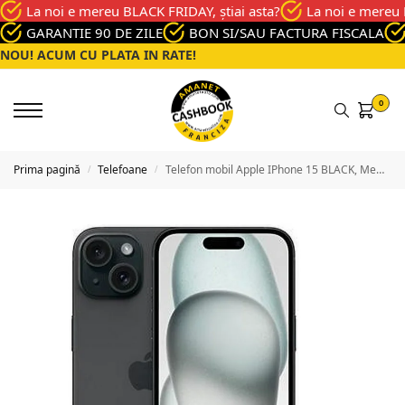
La noi e mereu BLACK FRIDAY, știai asta?
La noi e mereu 
GARANTIE 90 DE ZILE
BON SI/SAU FACTURA FISCALA
NOU! ACUM CU PLATA IN RATE!
0
Prima pagină
Telefoane
Telefon mobil Apple IPhone 15 BLACK, Memorie 128 GB, Stare Buna
/
/