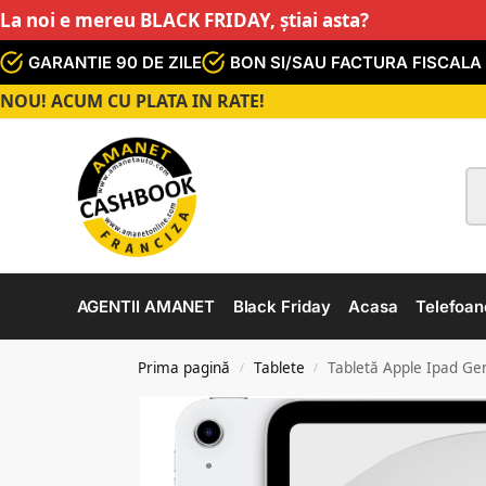
La noi e mereu BLACK FRIDAY, știai asta?
GARANTIE 90 DE ZILE
BON SI/SAU FACTURA FISCALA
NOU! ACUM CU PLATA IN RATE!
AGENTII AMANET
Black Friday
Acasa
Telefoan
Prima pagină
Tablete
Tabletă Apple Ipad Gen
/
/