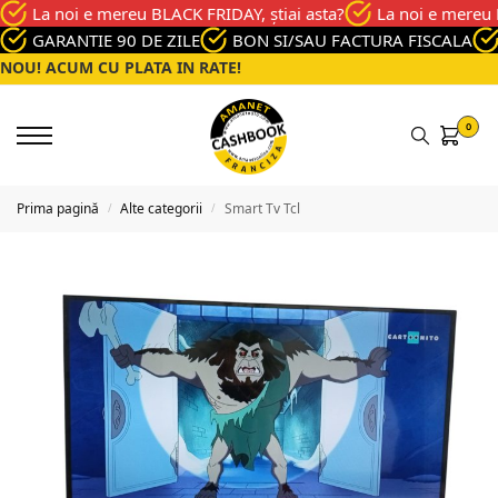
La noi e mereu BLACK FRIDAY, știai asta?
La noi e mereu 
GARANTIE 90 DE ZILE
BON SI/SAU FACTURA FISCALA
NOU! ACUM CU PLATA IN RATE!
0
Prima pagină
Alte categorii
Smart Tv Tcl
/
/