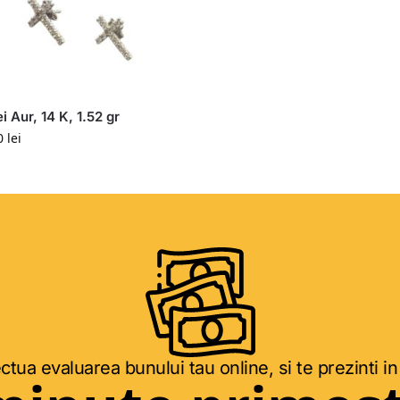
i Aur, 14 K, 1.52 gr
0
lei
ctua evaluarea bunului tau online, si te prezinti in