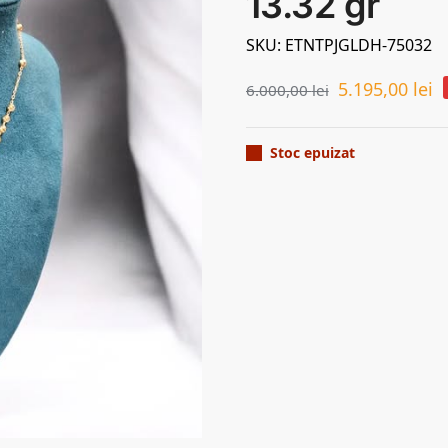
13.32 gr
SKU: ETNTPJGLDH-75032
5.195,00
lei
6.000,00
lei
Stoc epuizat