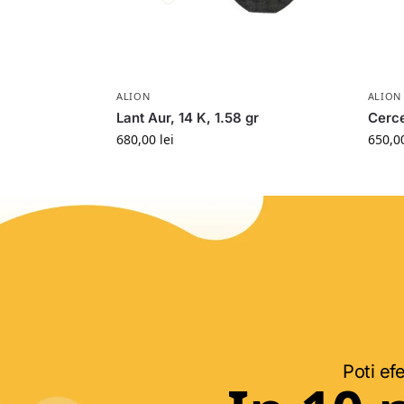
ALION
ALION
Lant Aur, 14 K, 1.58 gr
Cerce
680,00
lei
650,0
Poti efe