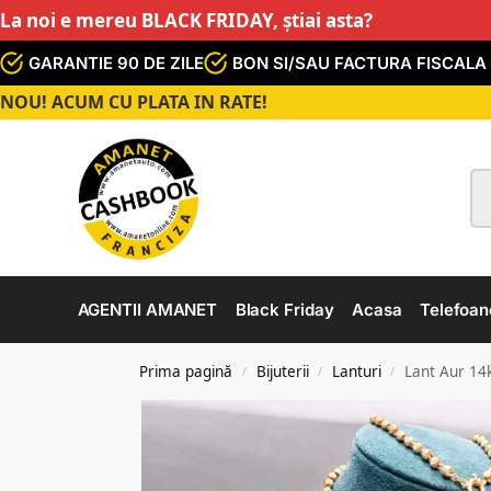
La noi e mereu BLACK FRIDAY, știai asta?
GARANTIE 90 DE ZILE
BON SI/SAU FACTURA FISCALA
NOU! ACUM CU PLATA IN RATE!
AGENTII AMANET
Black Friday
Acasa
Telefoan
Prima pagină
Bijuterii
Lanturi
Lant Aur 14k
/
/
/