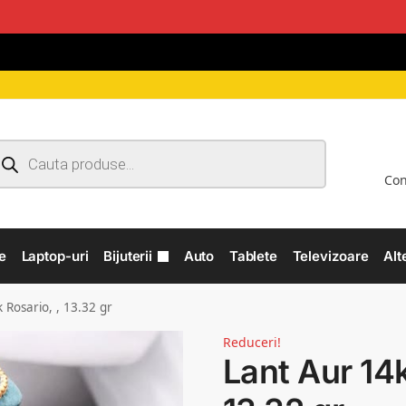
Con
e
Laptop-uri
Bijuterii
Auto
Tablete
Televizoare
Alt
 Rosario, , 13.32 gr
Reduceri!
Lant Aur 14k