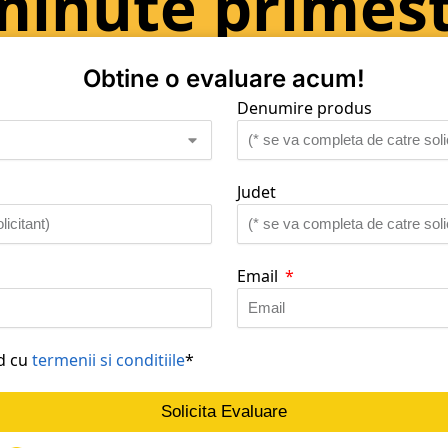
minute primest
Obtine o evaluare acum!
Denumire produs
Judet
Email
rd cu
termenii si conditiile
*
Solicita Evaluare