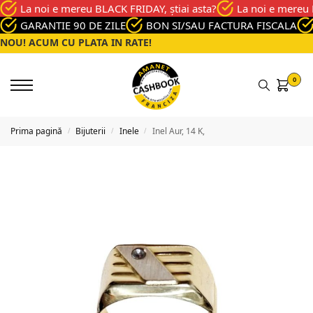
La noi e mereu BLACK FRIDAY, știai asta?
La noi e mereu 
GARANTIE 90 DE ZILE
BON SI/SAU FACTURA FISCALA
NOU! ACUM CU PLATA IN RATE!
0
Prima pagină
Bijuterii
Inele
Inel Aur, 14 K,
/
/
/