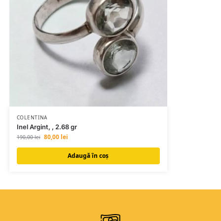
COLENTINA
Inel Argint, , 2.68 gr
80,00
lei
190,00
lei
Adaugă în coș