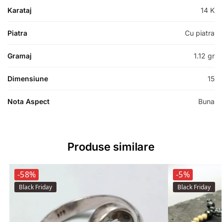
Karataj
14 K
Piatra
Cu piatra
Gramaj
1.12 gr
Dimensiune
15
Nota Aspect
Buna
Produse similare
-58%
-5%
Black Friday
Black Friday