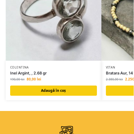
COLENTINA
VITAN
Inel Argint, , 2.68 gr
Bratara Aur, 14
80,00
lei
2.25
190,00
lei
2.380,00
lei
Adaugă în coș