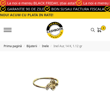
La noi e mereu BLACK FRIDAY, știai asta?
La noi e mereu 
GARANTIE 90 DE ZILE
BON SI/SAU FACTURA FISCALA
NOU! ACUM CU PLATA IN RATE!
0
Prima pagină
Bijuterii
Inele
Inel Aur, 14 K, 1.12 gr
/
/
/