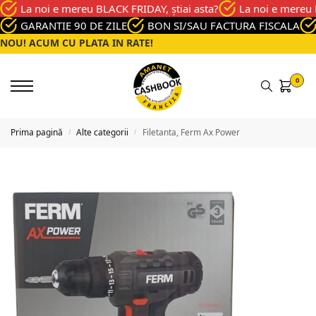
La noi e mereu BLACK FRIDAY, știai asta?
La noi e mereu 
GARANTIE 90 DE ZILE
BON SI/SAU FACTURA FISCALA
NOU! ACUM CU PLATA IN RATE!
0
Prima pagină
Alte categorii
Filetanta, Ferm Ax Power
/
/