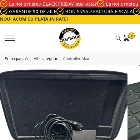
La noi e mereu BLACK FRIDAY, știai asta?
La noi e mereu 
GARANTIE 90 DE ZILE
BON SI/SAU FACTURA FISCALA
NOU! ACUM CU PLATA IN RATE!
0
Prima pagină
Alte categorii
Controller Akai
/
/