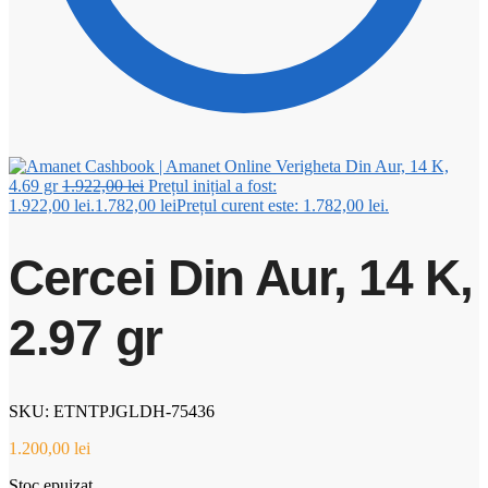
Verigheta Din Aur, 14 K,
4.69 gr
1.922,00
lei
Prețul inițial a fost:
1.922,00 lei.
1.782,00
lei
Prețul curent este: 1.782,00 lei.
Cercei Din Aur, 14 K,
2.97 gr
SKU: ETNTPJGLDH-75436
1.200,00
lei
Stoc epuizat