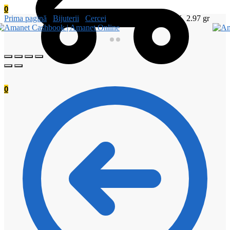
0
Prima pagină
/
Bijuterii
/
Cercei
/
Cercei Din Aur, 14 K, 2.97 gr
0