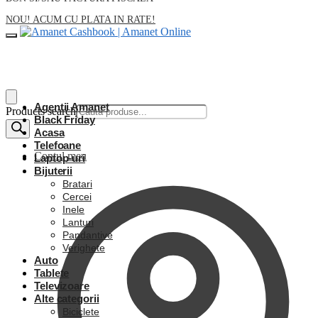
NOU! ACUM CU PLATA IN RATE!
Agentii Amanet
Products search
Black Friday
Acasa
Telefoane
Contul meu
Laptop-uri
Bijuterii
Bratari
Cercei
Inele
Lanturi
Pandantive
Verighete
Auto
Tablete
Televizoare
Alte categorii
Biciclete