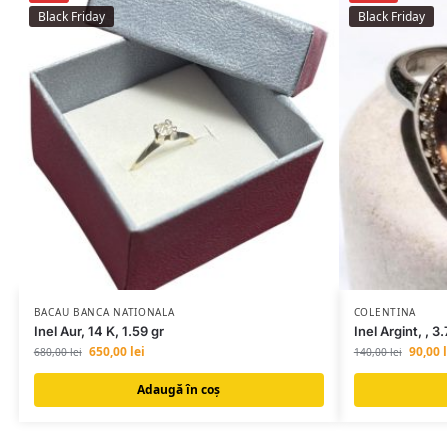
Black Friday
Black Friday
BACAU BANCA NATIONALA
COLENTINA
Inel Aur, 14 K, 1.59 gr
Inel Argint, , 3.
650,00
lei
90,00
l
680,00
lei
140,00
lei
Adaugă în coș