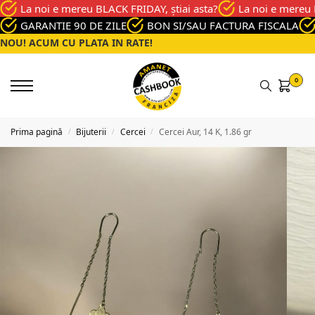
La noi e mereu BLACK FRIDAY, știai asta?
La noi e mereu 
GARANTIE 90 DE ZILE
BON SI/SAU FACTURA FISCALA
NOU! ACUM CU PLATA IN RATE!
0
Prima pagină
Bijuterii
Cercei
Cercei Aur, 14 K, 1.86 gr
/
/
/