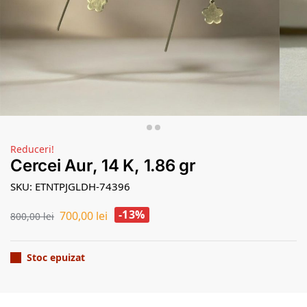
Reduceri!
Cercei Aur, 14 K, 1.86 gr
SKU: ETNTPJGLDH-74396
-13%
700,00
lei
800,00
lei
Stoc epuizat