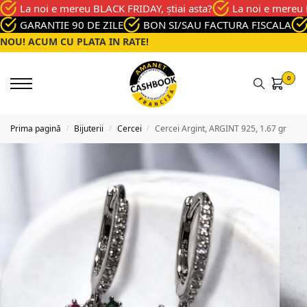
La noi e mereu BLACK FRIDAY, știai asta?
La noi e mereu 
GARANTIE 90 DE ZILE
BON SI/SAU FACTURA FISCALA
NOU! ACUM CU PLATA IN RATE!
0
Prima pagină
Bijuterii
Cercei
Cercei Argint, ARGINT 925, 1.67 gr
/
/
/