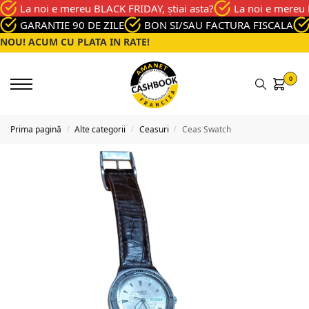
La noi e mereu BLACK FRIDAY, știai asta?
La noi e mereu 
GARANTIE 90 DE ZILE
BON SI/SAU FACTURA FISCALA
NOU! ACUM CU PLATA IN RATE!
0
Prima pagină
Alte categorii
Ceasuri
Ceas Swatch
/
/
/