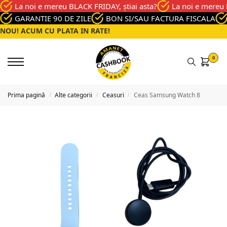
La noi e mereu BLACK FRIDAY, știai asta?
La noi e mereu 
GARANTIE 90 DE ZILE
BON SI/SAU FACTURA FISCALA
NOU! ACUM CU PLATA IN RATE!
0
Prima pagină
Alte categorii
Ceasuri
Ceas Samsung Watch 8
/
/
/