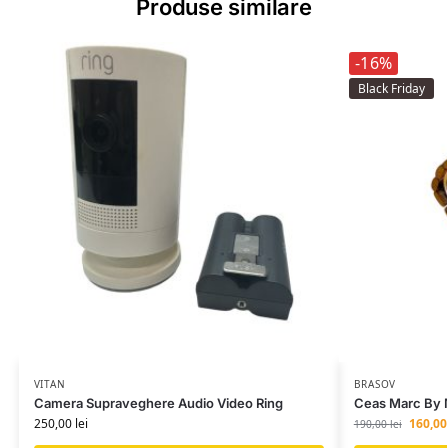
Produse similare
-16%
Black Friday
VITAN
BRASOV
Camera Supraveghere Audio Video Ring
Ceas Marc By 
250,00
lei
160,0
190,00
lei