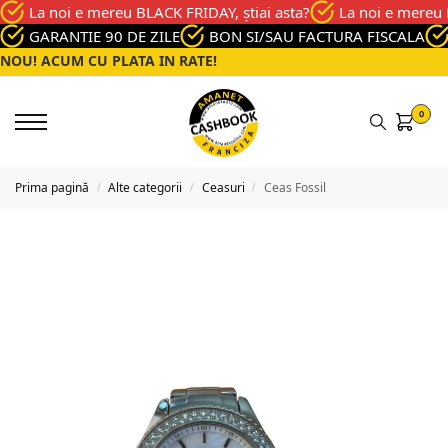
La noi e mereu BLACK FRIDAY, știai asta?
La noi e mereu 
GARANTIE 90 DE ZILE
BON SI/SAU FACTURA FISCALA
NOU! ACUM CU PLATA IN RATE!
0
Prima pagină
Alte categorii
Ceasuri
Ceas Fossil
/
/
/