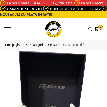
La noi e mereu BLACK FRIDAY, știai asta?
La noi e mereu 
GARANTIE 90 DE ZILE
BON SI/SAU FACTURA FISCALA
NOU! ACUM CU PLATA IN RATE!
0
Prima pagină
Alte categorii
Ceasuri
Ceas Casio Edifice,
/
/
/