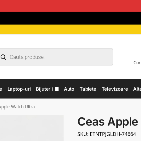
Con
e
Laptop-uri
Bijuterii
Auto
Tablete
Televizoare
Alt
Apple Watch Ultra
Ceas Apple 
SKU: ETNTPJGLDH-74664