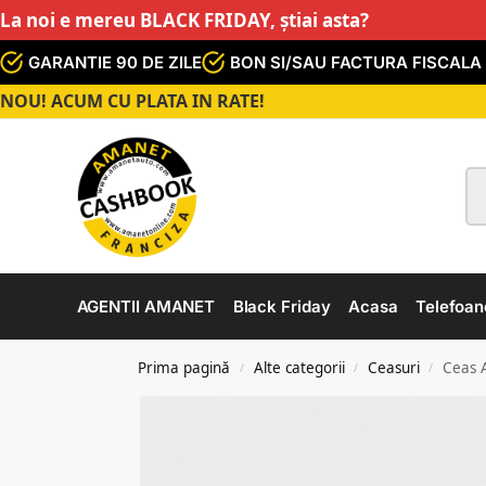
La noi e mereu BLACK FRIDAY, știai asta?
GARANTIE 90 DE ZILE
BON SI/SAU FACTURA FISCALA
NOU! ACUM CU PLATA IN RATE!
AGENTII AMANET
Black Friday
Acasa
Telefoan
Prima pagină
Alte categorii
Ceasuri
Ceas 
/
/
/