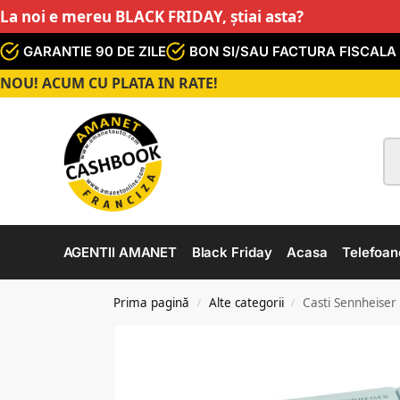
La noi e mereu BLACK FRIDAY, știai asta?
GARANTIE 90 DE ZILE
BON SI/SAU FACTURA FISCALA
NOU! ACUM CU PLATA IN RATE!
AGENTII AMANET
Black Friday
Acasa
Telefoan
Prima pagină
Alte categorii
Casti Sennheiser
/
/