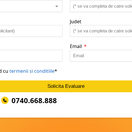
Judet
Email
rd cu
termenii si conditiile
*
Solicita Evaluare
0740.668.888