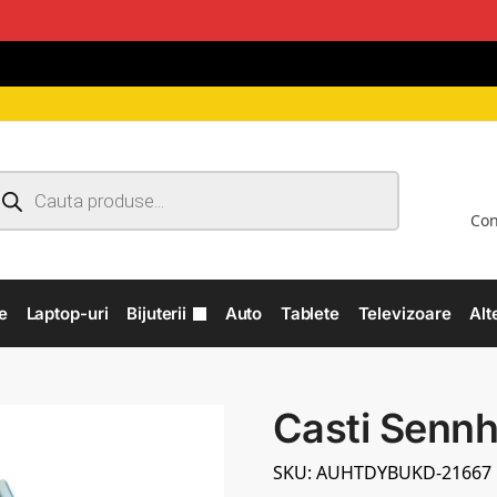
Con
e
Laptop-uri
Bijuterii
Auto
Tablete
Televizoare
Alt
Casti Sennh
SKU: AUHTDYBUKD-21667