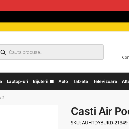
Con
e
Laptop-uri
Bijuterii
Auto
Tablete
Televizoare
Alt
o 2
Casti Air Po
SKU: AUHTDYBUKD-21349