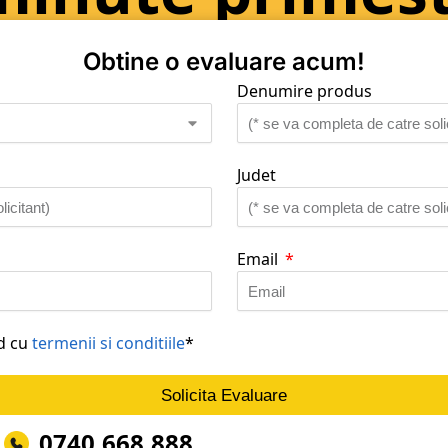
Obtine o evaluare acum!
Denumire produs
Judet
Email
rd cu
termenii si conditiile
*
Solicita Evaluare
0740.668.888