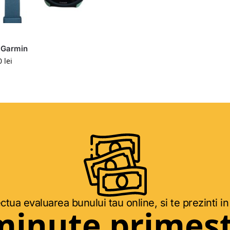
 Garmin
0
lei
ctua evaluarea bunului tau online, si te prezinti in
minute primest