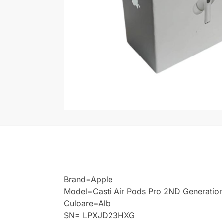
Brand=Apple
Model=Casti Air Pods Pro 2ND Generatio
Culoare=Alb
SN= LPXJD23HXG