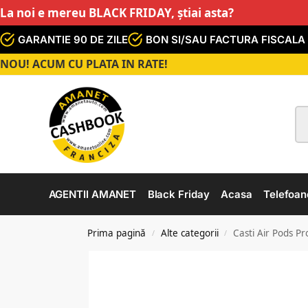
La noi e mereu BLACK FRIDAY, știai asta?
GARANTIE 90 DE ZILE
BON SI/SAU FACTURA FISCALA
NOU! ACUM CU PLATA IN RATE!
AGENTII AMANET
Black Friday
Acasa
Telefoan
Prima pagină
Alte categorii
Casti Air Pods Pr
/
/