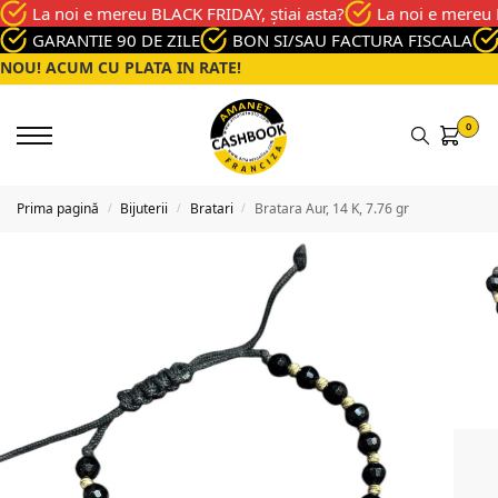
La noi e mereu BLACK FRIDAY, știai asta?
La noi e mereu 
GARANTIE 90 DE ZILE
BON SI/SAU FACTURA FISCALA
NOU! ACUM CU PLATA IN RATE!
0
Prima pagină
Bijuterii
Bratari
Bratara Aur, 14 K, 7.76 gr
/
/
/