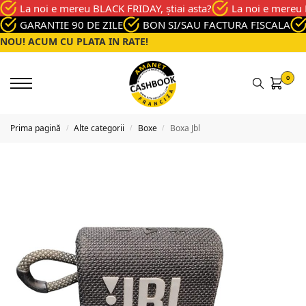
La noi e mereu BLACK FRIDAY, știai asta?
La noi e mereu 
GARANTIE 90 DE ZILE
BON SI/SAU FACTURA FISCALA
NOU! ACUM CU PLATA IN RATE!
0
Prima pagină
Alte categorii
Boxe
Boxa Jbl
/
/
/